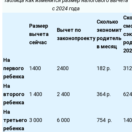
Таблица Как изменится размер налогового вычета
с 2024 года
Ск
Сколько
Размер
см
Вычет по
экономит
вычета
сэ
законопроекту
родитель
сейчас
род
в месяц
202
На
первого
1400
2400
182 р.
312
ребенка
На
второго
1 400
2 400
364 р.
624
ребенка
На
третьего
3 000
6 000
754 р.
140
ребенка