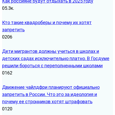
Как россияне будут отдыхать в 2025 году
0
5.3к.
Кто такие квадроберы и почему их хотят
запретить
0
206
Дети мигрантов должны учиться в школах и
детских садах исключительно платно. В Госдуме
решили бороться с переполненными школами
0
162
Движение чайлдфри планируют официально
запретить в России. Что это за идеология и
почему ее стронников хотят штрафовать
0
120