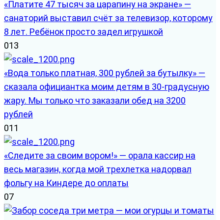
«Платите 47 тысяч за царапину на экране» —
санаторий выставил счёт за телевизор, которому
8 лет. Ребёнок просто задел игрушкой
0
13
«Вода только платная, 300 рублей за бутылку» —
сказала официантка моим детям в 30-градусную
жару. Мы только что заказали обед на 3200
рублей
0
11
«Следите за своим вором!» — орала кассир на
весь магазин, когда мой трехлетка надорвал
фольгу на Киндере до оплаты
0
7