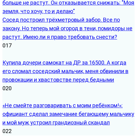
Сосед построил трёхметровый забор. Все по
закону. Но теперь мой огород в тени, помидоры не
растут. Имею ли я право требовать снести?
0
17
Купила дочери самокат на ДР за 16500. А когда
его сломал соседский мальчик, меня обвинили в
провокации и хвастовстве перед бедными
0
20
«Не смейте разговаривать с моим ребёнком!»:
официант сделал замечание бегающему мальчику
и мой муж устроил грандиозный скандал
0
22