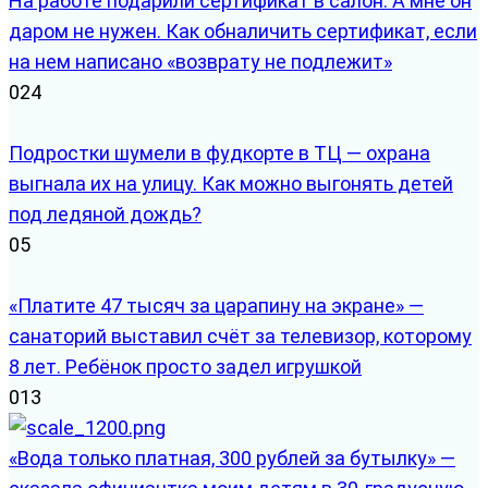
На работе подарили сертификат в салон. А мне он
даром не нужен. Как обналичить сертификат, если
на нем написано «возврату не подлежит»
0
24
Подростки шумели в фудкорте в ТЦ — охрана
выгнала их на улицу. Как можно выгонять детей
под ледяной дождь?
0
5
«Платите 47 тысяч за царапину на экране» —
санаторий выставил счёт за телевизор, которому
8 лет. Ребёнок просто задел игрушкой
0
13
«Вода только платная, 300 рублей за бутылку» —