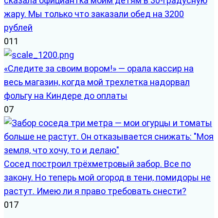
сказала официантка моим детям в 30-градусную
жару. Мы только что заказали обед на 3200
рублей
0
11
«Следите за своим вором!» — орала кассир на
весь магазин, когда мой трехлетка надорвал
фольгу на Киндере до оплаты
0
7
Сосед построил трёхметровый забор. Все по
закону. Но теперь мой огород в тени, помидоры не
растут. Имею ли я право требовать снести?
0
17