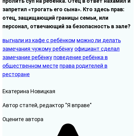
пролить суп на ребёнка. Отец в ответ нахамил и
запретил «трогать его сына». Кто здесь прав:
отец, защищающий границы семьи, или
персонал, отвечающий за безопасность в зале?
выгнали из кафе с ребёнком
можно ли делать
замечания чужому ребёнку
официант сделал
замечание ребёнку
поведение ребёнка в
общественном месте
права родителей в
ресторане
Екатерина Новицкая
Автор статей, редактор "Я вправе"
Оцените автора