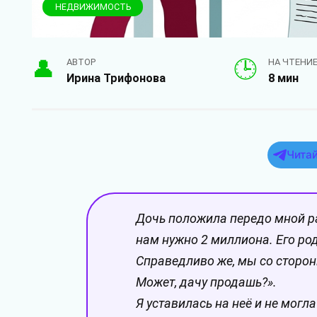
НЕДВИЖИМОСТЬ
АВТОР
НА ЧТЕНИ
Ирина Трифонова
8 мин
Читай
Дочь положила передо мной р
нам нужно 2 миллиона. Его ро
Справедливо же, мы со сторо
Может, дачу продашь?».
Я уставилась на неё и не могл