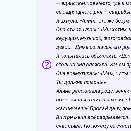
— единственное место, где я м
её ради одного дня — свадьбы
Я ахнула: «Алина, это же безу
Она отмахнулась: «Мы хотим, ч
ведущим, музыкой, фотографом,
декор… Дима согласен, его ро
Я попыталась объяснить: «Дочк
столько сил вложила. Зачем п
Она возмутилась: «Мам, ну ты 
Ты должна помочь!»
Алина рассказала родственник
позвонила и отчитала меня: «Т
жадничаешь! Продай дачу, пом
Внутри меня всё разрывается.
счастлива. Но почему её счаст