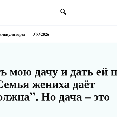
алькуляторы
⚡⚡⚡2026
ь мою дачу и дать ей 
“Семья жениха даёт
лжна”. Но дача – это