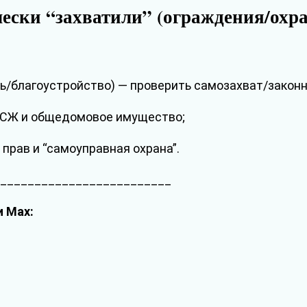
чески “захватили” (ограждения/охра
ь/благоустройство) — проверить самозахват/законн
/ТСЖ и общедомовое имущество;
 прав и “самоуправная охрана”.
__________________________
и Max:
________________________