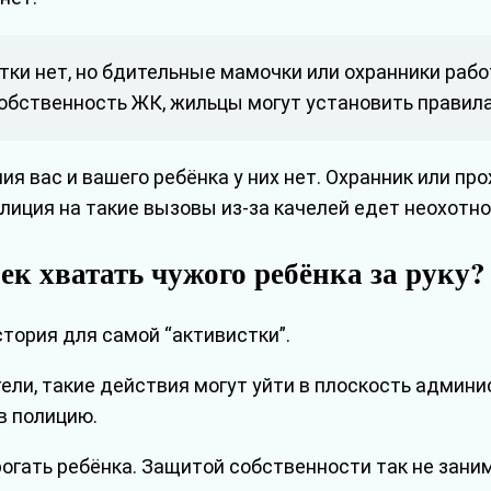
итки нет, но бдительные мамочки или охранники ра
бственность ЖК, жильцы могут установить правила
я вас и вашего ребёнка у них нет. Охранник или пр
лиция на такие вызовы из-за качелей едет неохотно 
ек хватать чужого ребёнка за руку?
стория для самой “активистки”.
тели, такие действия могут уйти в плоскость админ
в полицию.
рогать ребёнка. Защитой собственности так не зани