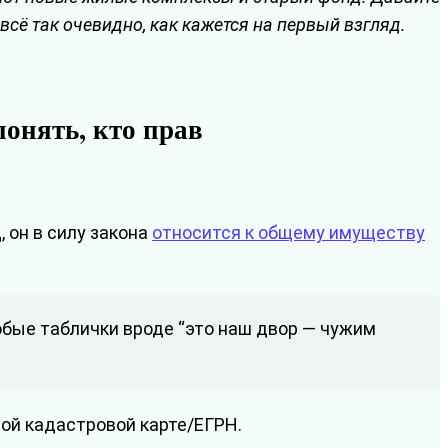
сё так очевидно, как кажется на первый взгляд.
понять, кто прав
Д
, он в силу закона
относится к общему имуществу
юбые таблички вроде “это наш двор — чужим
ной кадастровой карте/ЕГРН.