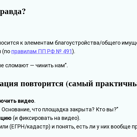
равда?
носится к элементам благоустройства/общего имущ
 (по
правилам ПП РФ № 491
).
ие сломают — чинить нам”.
туация повторится (самый практичн
ючить видео
.
. Основание, что площадка закрыта? Кто вы?”
ицию
(и фиксировать на видео).
ли (ЕГРН/кадастр) и понять, есть ли у них вообще п