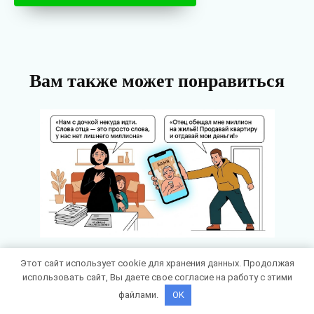
Вам также может понравиться
«Отец обещал!» — сын мужа от
Этот сайт использует cookie для хранения данных. Продолжая
использовать сайт, Вы даете свое согласие на работу с этими
первого брака требует деньги на
файлами.
OK
квартиру (1 000 000), которые якобы