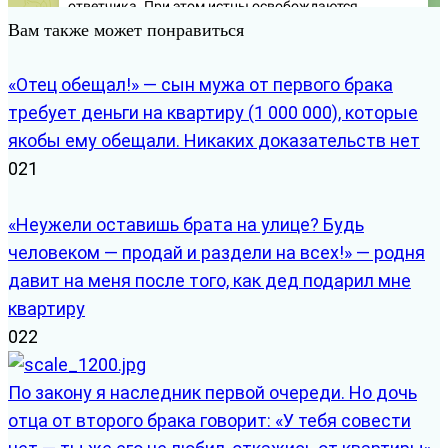
Вам также может понравиться
«Отец обещал!» — сын мужа от первого брака
требует деньги на квартиру (1 000 000), которые
якобы ему обещали. Никаких доказательств нет
0
21
«Неужели оставишь брата на улице? Будь
человеком — продай и раздели на всех!» — родня
давит на меня после того, как дед подарил мне
квартиру
0
22
По закону я наследник первой очереди. Но дочь
отца от второго брака говорит: «У тебя совести