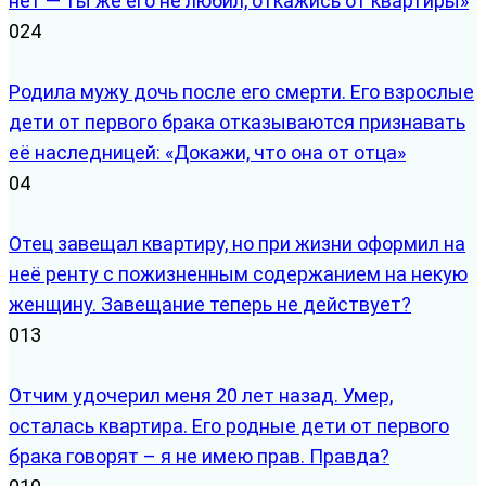
нет — ты же его не любил, откажись от квартиры»
0
24
Родила мужу дочь после его смерти. Его взрослые
дети от первого брака отказываются признавать
её наследницей: «Докажи, что она от отца»
0
4
Отец завещал квартиру, но при жизни оформил на
неё ренту с пожизненным содержанием на некую
женщину. Завещание теперь не действует?
0
13
Отчим удочерил меня 20 лет назад. Умер,
осталась квартира. Его родные дети от первого
брака говорят – я не имею прав. Правда?