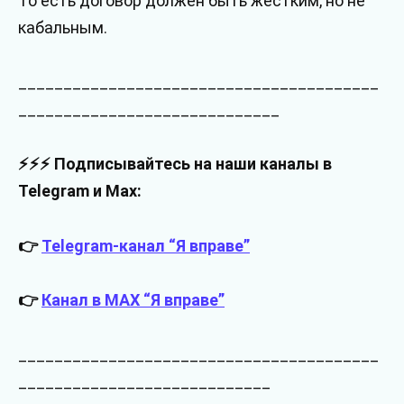
То есть договор должен быть жёстким, но не
кабальным.
________________________________________
_____________________________
⚡⚡⚡ Подписывайтесь на наши каналы в
Telegram и Max:
👉
Telegram-канал “Я вправе”
👉
Канал в MAX “Я вправе”
________________________________________
____________________________